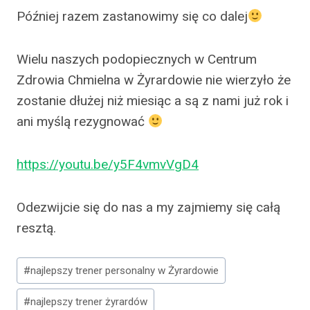
Później razem zastanowimy się co dalej
Wielu naszych podopiecznych w Centrum
Zdrowia Chmielna w Żyrardowie nie wierzyło że
zostanie dłużej niż miesiąc a są z nami już rok i
ani myślą rezygnować
https://youtu.be/y5F4vmvVgD4
Odezwijcie się do nas a my zajmiemy się całą
resztą.
Tagi
#
najlepszy trener personalny w Żyrardowie
wpisu:
#
najlepszy trener żyrardów