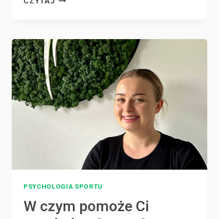
CZYTAJ
PORADZIĆ
SOBIE
Z
PORAŻKĄ
W
SPORCIE?
PSYCHOLOGIA SPORTU
W czym pomoże Ci