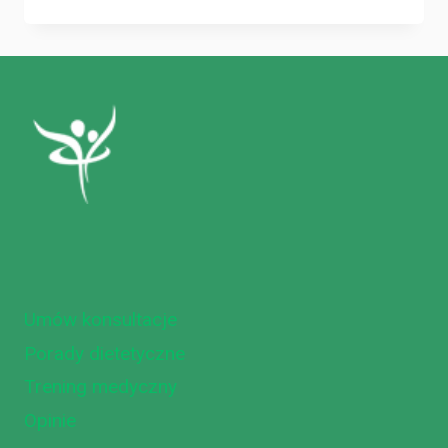
RADZIĆ
SOBIE
Z
KONTUZJĄ
W
SPORCIE?
Umów konsultacje
Porady dietetyczne
Trening medyczny
Opinie