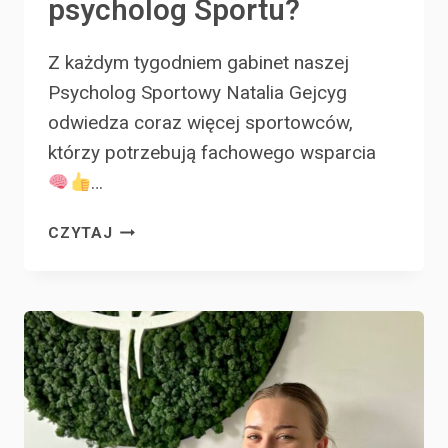
psycholog Sportu?
Z każdym tygodniem gabinet naszej
Psycholog Sportowy Natalia Gejcyg
odwiedza coraz więcej sportowców,
którzy potrzebują fachowego wsparcia
…
W
CZYTAJ
CZYM
POMOŻE
CI
PSYCHOLOG
SPORTU?