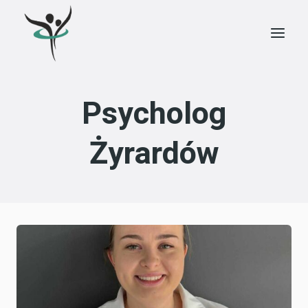
Przejdź
do
treści
Psycholog
Żyrardów