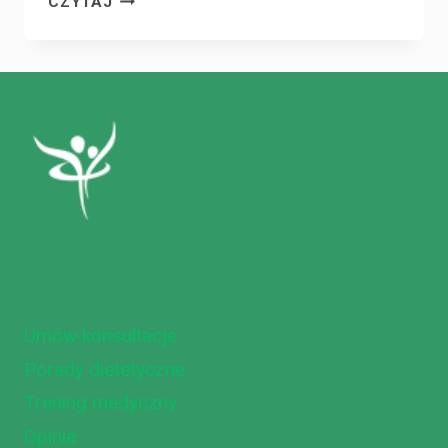
CZYTAJ
W
SPORCIE
I
NIE
TYLKO!
Umów konsultacje
Porady dietetyczne
Trening medyczny
Opinie